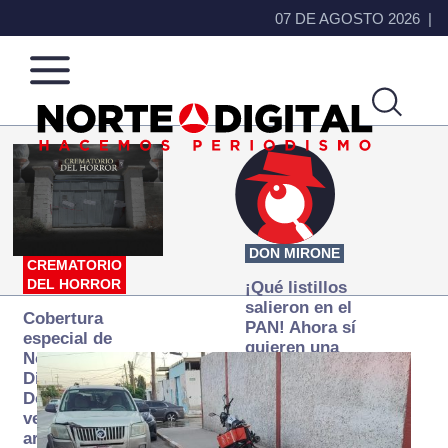
07 DE AGOSTO 2026
Norte
Más
de
que
Ciudad
noticias,
Juárez
hacemos periodismo
DON MIRONE
CREMATORIO
DEL HORROR
¡Qué listillos
salieron en el
Cobertura
PAN! Ahora sí
especial de
quieren una
Norte
Fiscalía
Digital:
autónoma… y
Donde la
transexenal
verdad
arde… pero