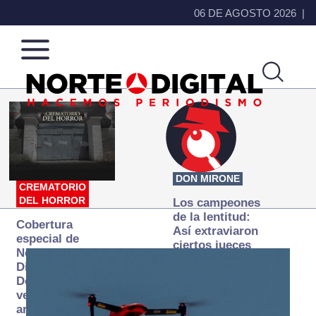
06 DE AGOSTO 2026
Norte
Más
de
que
Ciudad
noticias,
Juárez
hacemos periodismo
DON MIRONE
CREMATORIO
DEL HORROR
Los campeones
de la lentitud:
Cobertura
Así extraviaron
especial de
ciertos jueces
Norte
la justicia
Digital:
expedita
Donde la
verdad
arde… pero