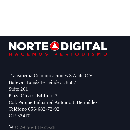
Footer
Transmedia Comunicaciones S.A. de C.V.
Bulevar Tomás Fernández #8587
Suite 201
Plaza Olivos, Edificio A
Col. Parque Industrial Antonio J. Bermúdez
Teléfono 656-682-72-92
C.P. 32470
+52-656-383-25-28