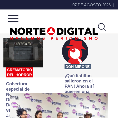
07 DE AGOSTO 2026
Norte
Más
de
que
Ciudad
noticias,
Juárez
hacemos periodismo
DON MIRONE
CREMATORIO
DEL HORROR
¡Qué listillos
salieron en el
Cobertura
PAN! Ahora sí
especial de
quieren una
Norte
Fiscalía
Digital:
autónoma… y
Donde la
transexenal
verdad
arde… pero