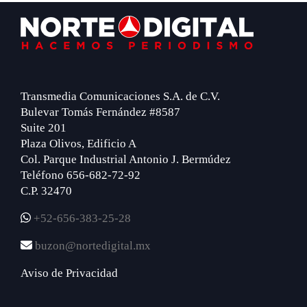
Footer
Transmedia Comunicaciones S.A. de C.V.
Bulevar Tomás Fernández #8587
Suite 201
Plaza Olivos, Edificio A
Col. Parque Industrial Antonio J. Bermúdez
Teléfono 656-682-72-92
C.P. 32470
+52-656-383-25-28
buzon@nortedigital.mx
Aviso de Privacidad