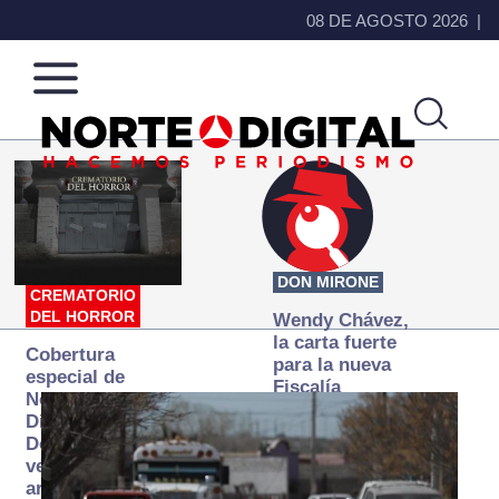
08 DE AGOSTO 2026
Norte
Más
de
que
Ciudad
noticias,
Juárez
hacemos periodismo
DON MIRONE
CREMATORIO
DEL HORROR
Wendy Chávez,
la carta fuerte
Cobertura
para la nueva
especial de
Fiscalía
Norte
autónoma
Digital:
Donde la
verdad
arde… pero