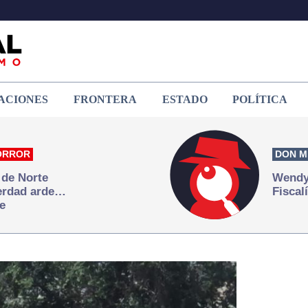
ACIONES
FRONTERA
ESTADO
POLÍTICA
ORROR
DON M
 de Norte
Wendy 
verdad arde…
Fiscal
e