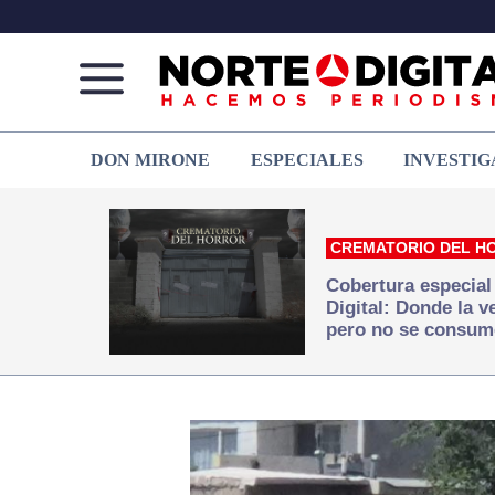
Norte
Más
DON MIRONE
ESPECIALES
INVESTIG
de
que
Ciudad
noticias,
Juárez
hacemos periodismo
CREMATORIO DEL H
Cobertura especial
Digital: Donde la 
pero no se consum