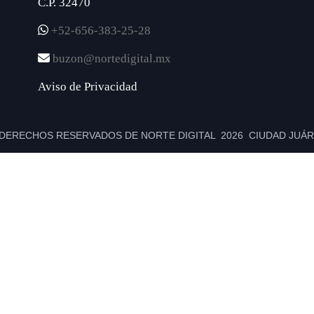
C.P. 32470
+52-656-383-25-28
buzon@nortedigital.mx
Aviso de Privacidad
DERECHOS RESERVADOS DE NORTE DIGITAL 2026 CIUDAD JUÁRE