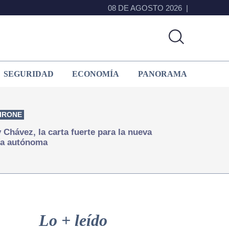
08 DE AGOSTO 2026
SEGURIDAD
ECONOMÍA
PANORAMA
IRONE
Chávez, la carta fuerte para la nueva
ía autónoma
Primary
Sidebar
Lo + leído