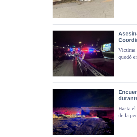
Asesin
Coordi
Víctima 
quedó en
Encuen
durant
Hasta el
de la pe