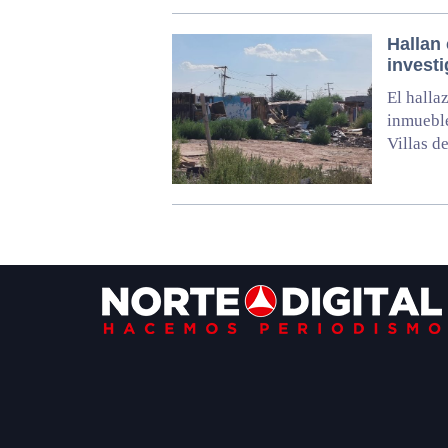
Hallan 
investi
El halla
inmueble
Villas d
Footer