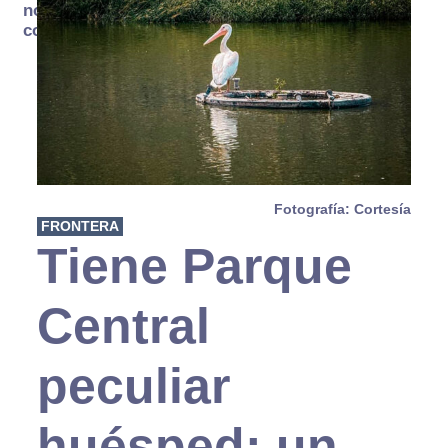
no se
consume
Fotografía: Cortesía
FRONTERA
Tiene Parque
Central
peculiar
huésped: un