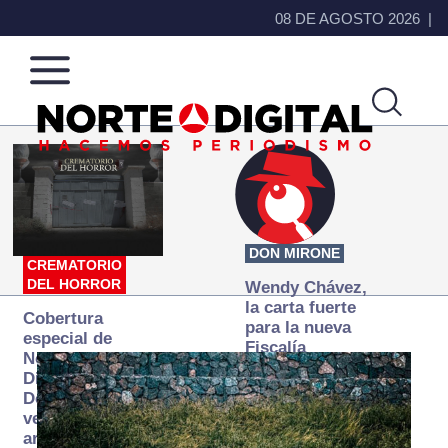
08 DE AGOSTO 2026
Norte
Más
de
que
Ciudad
noticias,
Juárez
hacemos periodismo
DON MIRONE
CREMATORIO
DEL HORROR
Wendy Chávez,
la carta fuerte
Cobertura
para la nueva
especial de
Fiscalía
Norte
autónoma
Digital:
Donde la
verdad
arde… pero