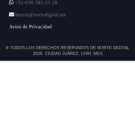
+52-656-383-25-28
buzon@nortedigital.mx
Aviso de Privacidad
® TODOS LOS DERECHOS RESERVADOS DE NORTE DIGITAL
2026 CIUDAD JUÁREZ, CHIH. MEX.