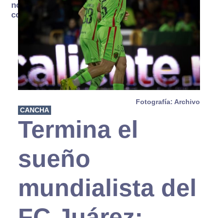
no se
consume
Fotografía: Archivo
CANCHA
Termina el
sueño
mundialista del
FC Juárez;