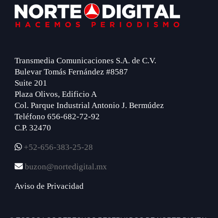
Footer
Transmedia Comunicaciones S.A. de C.V.
Bulevar Tomás Fernández #8587
Suite 201
Plaza Olivos, Edificio A
Col. Parque Industrial Antonio J. Bermúdez
Teléfono 656-682-72-92
C.P. 32470
+52-656-383-25-28
buzon@nortedigital.mx
Aviso de Privacidad