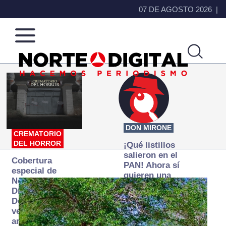
07 DE AGOSTO 2026
Norte
Más
de
que
Ciudad
noticias,
Juárez
hacemos periodismo
DON MIRONE
CREMATORIO
DEL HORROR
¡Qué listillos
salieron en el
Cobertura
PAN! Ahora sí
especial de
quieren una
Norte
Fiscalía
Digital:
autónoma… y
Donde la
transexenal
verdad
arde… pero