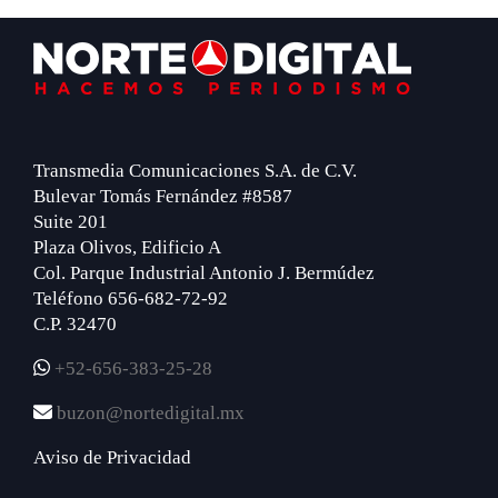
Footer
Transmedia Comunicaciones S.A. de C.V.
Bulevar Tomás Fernández #8587
Suite 201
Plaza Olivos, Edificio A
Col. Parque Industrial Antonio J. Bermúdez
Teléfono 656-682-72-92
C.P. 32470
+52-656-383-25-28
buzon@nortedigital.mx
Aviso de Privacidad