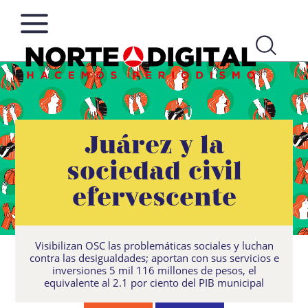
Norte
Más
de
que
Ciudad
noticias,
Juárez y la
Juárez
hacemos periodismo
sociedad civil
efervescente
Visibilizan OSC las problemáticas sociales y luchan
contra las desigualdades; aportan con sus servicios e
inversiones 5 mil 116 millones de pesos, el
equivalente al 2.1 por ciento del PIB municipal