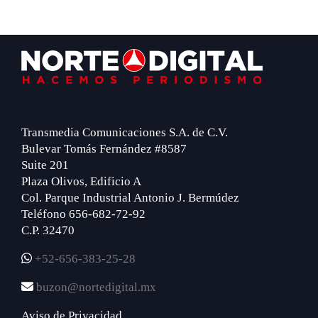
Footer
Transmedia Comunicaciones S.A. de C.V.
Bulevar Tomás Fernández #8587
Suite 201
Plaza Olivos, Edificio A
Col. Parque Industrial Antonio J. Bermúdez
Teléfono 656-682-72-92
C.P. 32470
+52-656-383-25-28
buzon@nortedigital.mx
Aviso de Privacidad