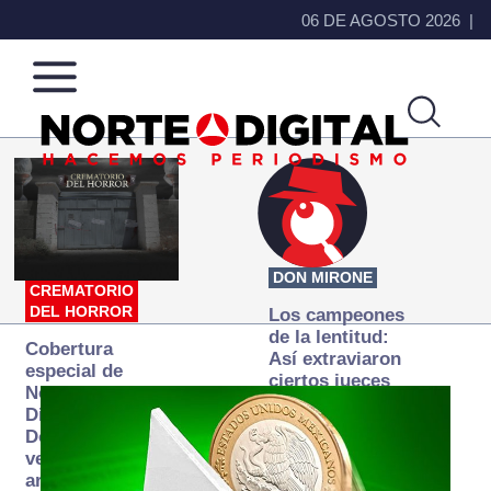
06 DE AGOSTO 2026
Norte
Más
de
que
Ciudad
noticias,
Juárez
hacemos periodismo
DON MIRONE
CREMATORIO
DEL HORROR
Los campeones
de la lentitud:
Cobertura
Así extraviaron
especial de
ciertos jueces
Norte
la justicia
Digital:
expedita
Donde la
verdad
arde… pero