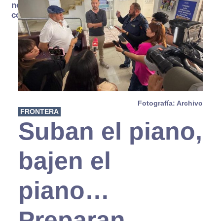
no se
consume
Fotografía: Archivo
FRONTERA
Suban el piano,
bajen el
piano…
Preparan