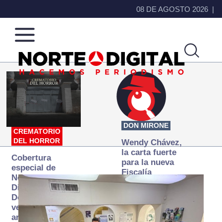
08 DE AGOSTO 2026
Norte
Más
de
que
Ciudad
noticias,
Juárez
hacemos periodismo
DON MIRONE
CREMATORIO
DEL HORROR
Wendy Chávez,
la carta fuerte
Cobertura
para la nueva
especial de
Fiscalía
Norte
autónoma
Digital:
Donde la
verdad
arde… pero