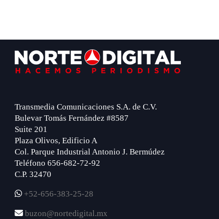
Footer
Transmedia Comunicaciones S.A. de C.V.
Bulevar Tomás Fernández #8587
Suite 201
Plaza Olivos, Edificio A
Col. Parque Industrial Antonio J. Bermúdez
Teléfono 656-682-72-92
C.P. 32470
+52-656-383-25-28
buzon@nortedigital.mx