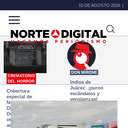
10 DE AGOSTO 2026
Norte
Más
de
que
Ciudad
noticias,
Juárez
hacemos periodismo
DON MIRONE
CREMATORIO
DEL HORROR
Indios de
Juárez: ¡puros
Cobertura
escándalos y
especial de
vergüenzas!
Norte
Digital:
Donde la
verdad
arde… pero