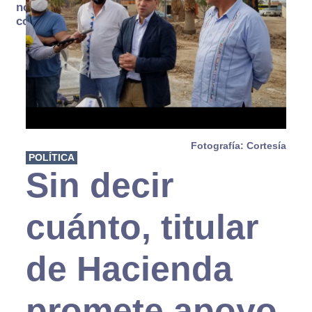
no se
consume
Fotografía: Cortesía
POLÍTICA
Sin decir
cuánto, titular
de Hacienda
promete apoyo