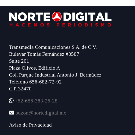
Footer
Transmedia Comunicaciones S.A. de C.V.
Bulevar Tomás Fernández #8587
Suite 201
Plaza Olivos, Edificio A
Col. Parque Industrial Antonio J. Bermúdez
Teléfono 656-682-72-92
C.P. 32470
+52-656-383-25-28
buzon@nortedigital.mx
Aviso de Privacidad