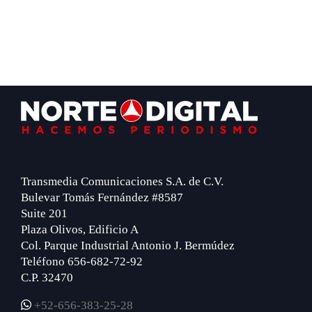
Footer
Transmedia Comunicaciones S.A. de C.V.
Bulevar Tomás Fernández #8587
Suite 201
Plaza Olivos, Edificio A
Col. Parque Industrial Antonio J. Bermúdez
Teléfono 656-682-72-92
C.P. 32470
+52-656-383-25-28