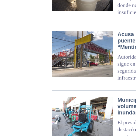
donde no
insufici
Acusa 
puente
“Menti
Autorida
sigue en
segurida
infraest
Munici
volume
inunda
El presi
destacó 