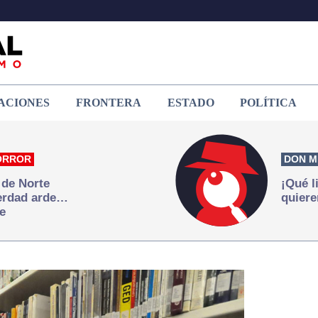
ACIONES
FRONTERA
ESTADO
POLÍTICA
ORROR
DON M
 de Norte
¡Qué l
verdad arde…
quiere
e