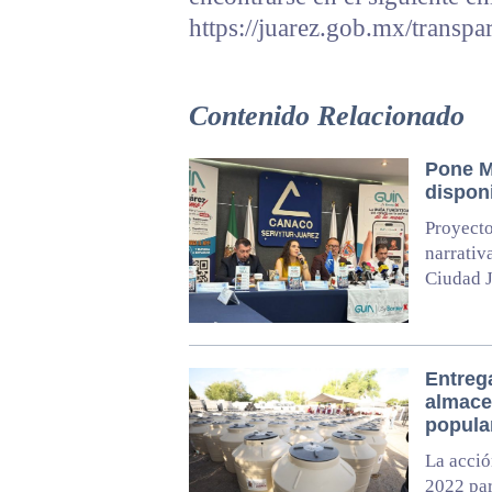
https://juarez.gob.mx/transpa
Contenido Relacionado
Pone Mu
disponi
Proyecto
narrativ
Ciudad 
Entreg
almace
popula
La acció
2022 par