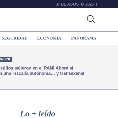
07 DE AGOSTO 2026
SEGURIDAD
ECONOMÍA
PANORAMA
IRONE
istillos salieron en el PAN! Ahora sí
n una Fiscalía autónoma… y transexenal
Primary
Sidebar
Lo + leído