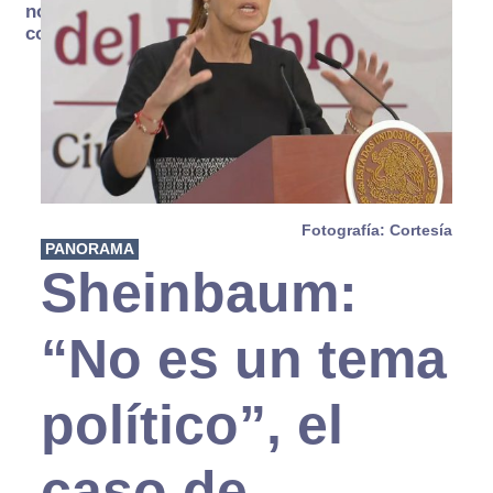
no se
consume
Fotografía: Cortesía
PANORAMA
Sheinbaum:
“No es un tema
político”, el
caso de