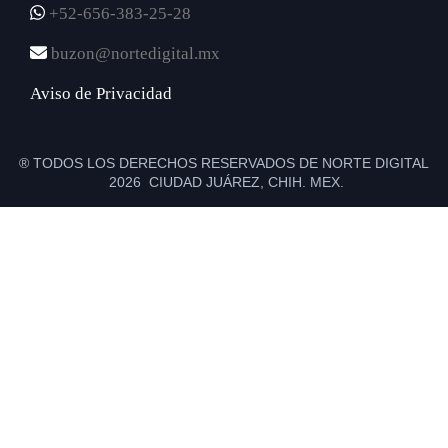
+52-656-383-25-28
buzon@nortedigital.mx
Aviso de Privacidad
® TODOS LOS DERECHOS RESERVADOS DE NORTE DIGITAL
2026 CIUDAD JUÁREZ, CHIH. MEX.