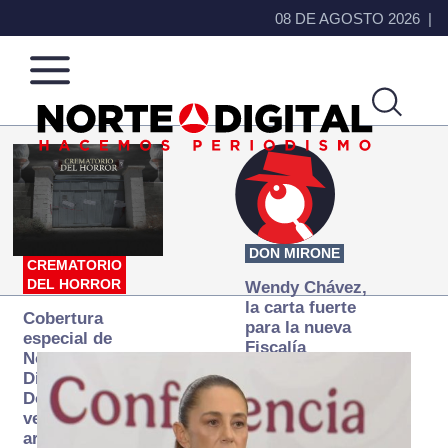
08 DE AGOSTO 2026
Norte
Más
de
que
Ciudad
noticias,
Juárez
hacemos periodismo
DON MIRONE
CREMATORIO
DEL HORROR
Wendy Chávez,
la carta fuerte
Cobertura
para la nueva
especial de
Fiscalía
Norte
autónoma
Digital:
Donde la
verdad
arde… pero