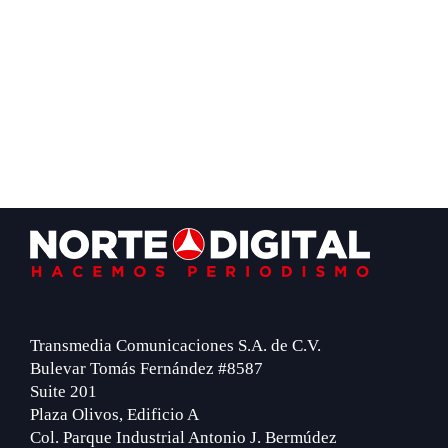
Footer
Transmedia Comunicaciones S.A. de C.V.
Bulevar Tomás Fernández #8587
Suite 201
Plaza Olivos, Edificio A
Col. Parque Industrial Antonio J. Bermúdez