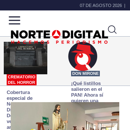
07 DE AGOSTO 2026
Norte
Más
de
que
Ciudad
noticias,
Juárez
hacemos periodismo
DON MIRONE
CREMATORIO
DEL HORROR
¡Qué listillos
salieron en el
Cobertura
PAN! Ahora sí
especial de
quieren una
Norte
Fiscalía
Digital:
autónoma… y
Donde la
transexenal
verdad
arde… pero