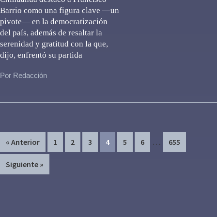
Barrio como una figura clave —un
pivote— en la democratización
del país, además de resaltar la
serenidad y gratitud con la que,
dijo, enfrentó su partida
Por Redacción
Interim
…
Page
Page
Page
Page
Page
Page
Page
« Anterior
1
2
3
4
5
6
655
pages
Siguiente »
omitted