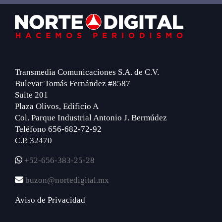
Primary
Footer
Sidebar
Transmedia Comunicaciones S.A. de C.V.
Bulevar Tomás Fernández #8587
Suite 201
Plaza Olivos, Edificio A
Col. Parque Industrial Antonio J. Bermúdez
Teléfono 656-682-72-92
C.P. 32470
+52-656-383-25-28
buzon@nortedigital.mx
Aviso de Privacidad