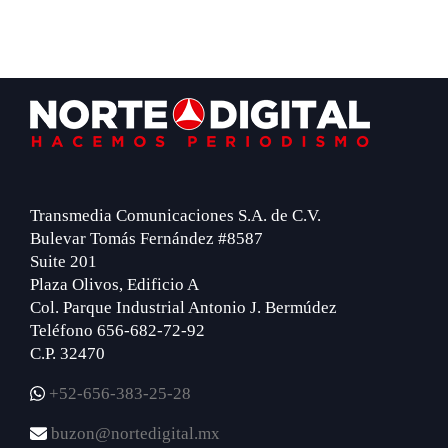
Footer
Transmedia Comunicaciones S.A. de C.V.
Bulevar Tomás Fernández #8587
Suite 201
Plaza Olivos, Edificio A
Col. Parque Industrial Antonio J. Bermúdez
Teléfono 656-682-72-92
C.P. 32470
+52-656-383-25-28
buzon@nortedigital.mx