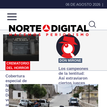
06 DE AGOSTO 2026
Norte
Más
de
que
Ciudad
noticias,
Juárez
hacemos periodismo
DON MIRONE
CREMATORIO
DEL HORROR
Los campeones
de la lentitud:
Cobertura
Así extraviaron
especial de
ciertos jueces
Norte
la justicia
Digital:
expedita
Donde la
verdad
arde… pero