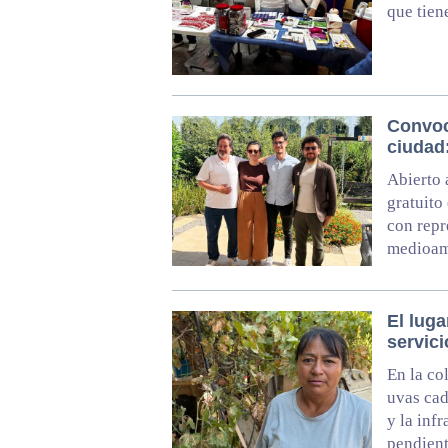
que tien
Convoc
ciudad
Abierto 
gratuito
con repr
medioam
El lug
servic
En la co
uvas cad
y la inf
pendien