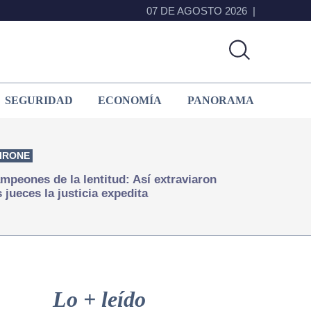
07 DE AGOSTO 2026
SEGURIDAD
ECONOMÍA
PANORAMA
IRONE
mpeones de la lentitud: Así extraviaron
s jueces la justicia expedita
Primary
Sidebar
Lo + leído