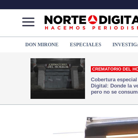
Norte
Más
DON MIRONE
ESPECIALES
INVESTIG
de
que
Ciudad
noticias,
Juárez
hacemos periodismo
CREMATORIO DEL H
Cobertura especial
Digital: Donde la 
pero no se consum