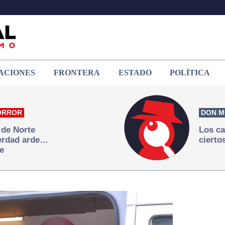
ACIONES
FRONTERA
ESTADO
POLÍTICA
ORROR
DON M
 de Norte
Los ca
verdad arde…
cierto
e