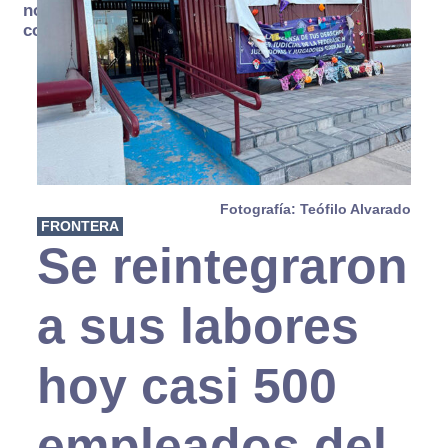
no se
consume
Fotografía: Teófilo Alvarado
FRONTERA
Se reintegraron
a sus labores
hoy casi 500
empleados del