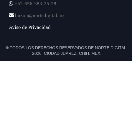
+52-656-383-25-28
buzon@nortedigital.mx
Aviso de Privacidad
® TODOS LOS DERECHOS RESERVADOS DE NORTE DIGITAL
2026 CIUDAD JUÁREZ, CHIH. MEX.