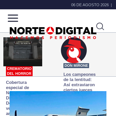
06 DE AGOSTO 2026
Norte
Más
de
que
Ciudad
noticias,
Juárez
hacemos periodismo
DON MIRONE
CREMATORIO
DEL HORROR
Los campeones
de la lentitud:
Cobertura
Así extraviaron
especial de
ciertos jueces
Norte
la justicia
Digital:
expedita
Donde la
verdad
arde… pero