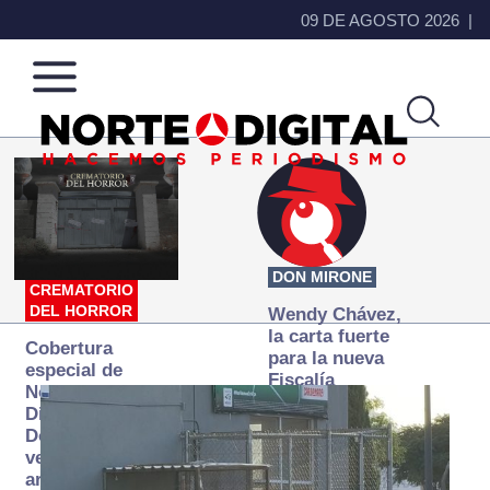
09 DE AGOSTO 2026
Norte
Más
de
que
Ciudad
noticias,
Juárez
hacemos periodismo
DON MIRONE
CREMATORIO
DEL HORROR
Wendy Chávez,
la carta fuerte
Cobertura
para la nueva
especial de
Fiscalía
Norte
autónoma
Digital:
Donde la
verdad
arde… pero