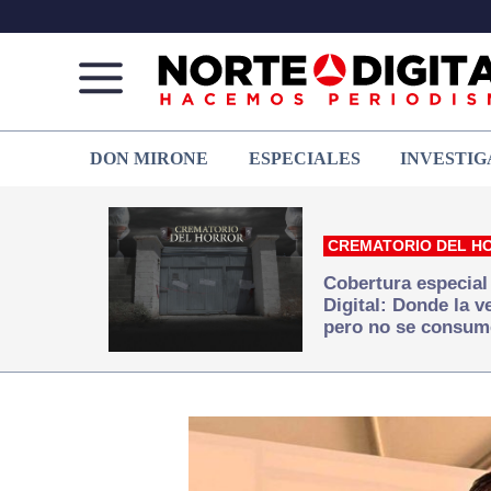
Norte
Más
DON MIRONE
ESPECIALES
INVESTIG
de
que
Ciudad
noticias,
Juárez
hacemos periodismo
CREMATORIO DEL H
Cobertura especial
Digital: Donde la 
pero no se consum