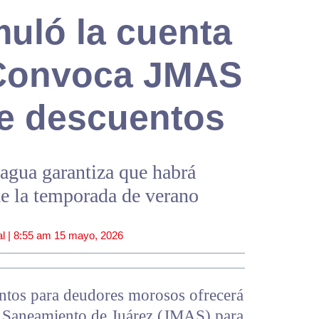
uló la cuenta
 Convoca JMAS
de descuentos
agua garantiza que habrá
te la temporada de verano
l |
8:55 am
15 mayo, 2026
ntos para deudores morosos ofrecerá
y Saneamiento de Juárez (JMAS) para