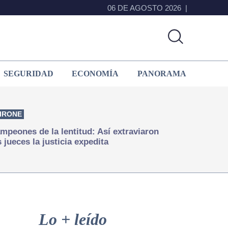
06 DE AGOSTO 2026
SEGURIDAD
ECONOMÍA
PANORAMA
IRONE
mpeones de la lentitud: Así extraviaron
s jueces la justicia expedita
Primary
Sidebar
Lo + leído