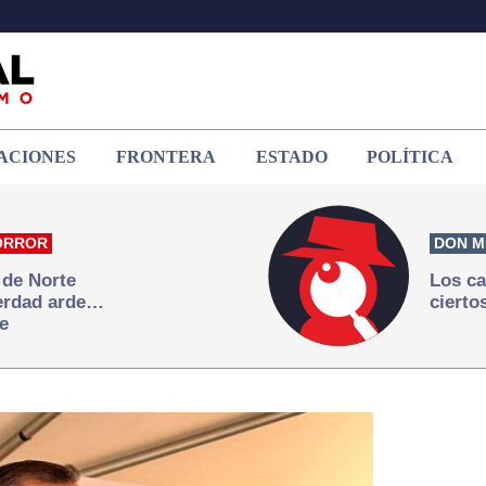
ACIONES
FRONTERA
ESTADO
POLÍTICA
ORROR
DON M
 de Norte
Los ca
verdad arde…
cierto
e