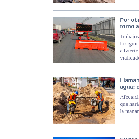
Por obr
torno 
Trabajos
la sigui
advierte
vialidad
Llaman
agua; 
Afectaci
que hará
la mañan