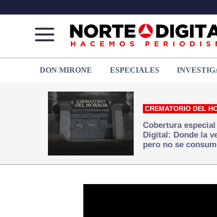
Norte
Más
DON MIRONE
ESPECIALES
INVESTIG
de
que
Ciudad
noticias,
Juárez
hacemos periodismo
CREMATORIO DEL H
Cobertura especial
Digital: Donde la 
pero no se consum