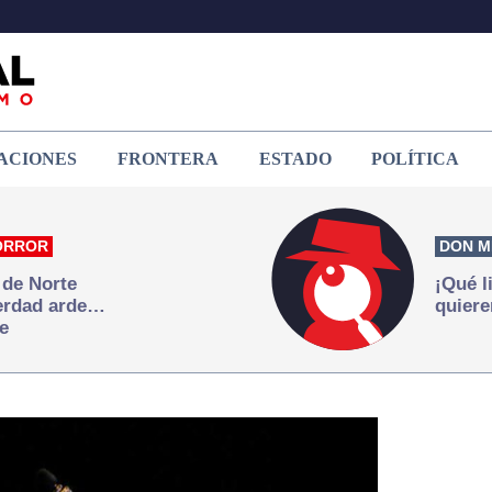
ACIONES
FRONTERA
ESTADO
POLÍTICA
ORROR
DON M
 de Norte
¡Qué l
verdad arde…
quiere
e