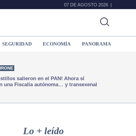
07 DE AGOSTO 2026
SEGURIDAD
ECONOMÍA
PANORAMA
IRONE
istillos salieron en el PAN! Ahora sí
n una Fiscalía autónoma… y transexenal
Primary
Sidebar
Lo + leído