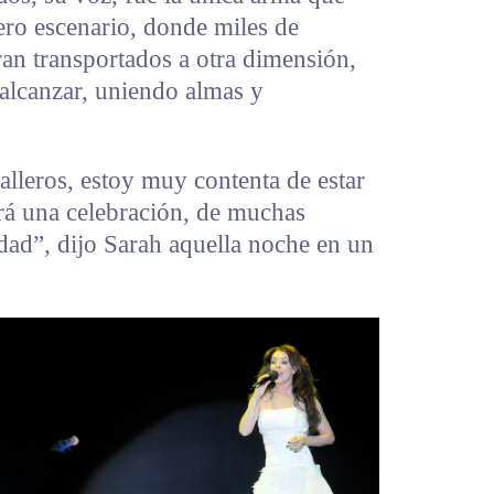
tero escenario, donde miles de
ran transportados a otra dimensión,
 alcanzar, uniendo almas y
lleros, estoy muy contenta de estar
erá una celebración, de muchas
idad”, dijo Sarah aquella noche en un