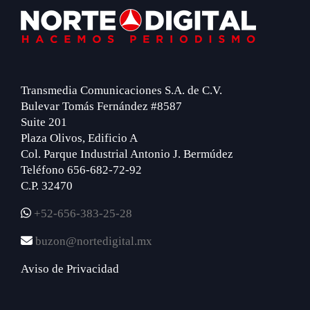
Footer
Transmedia Comunicaciones S.A. de C.V.
Bulevar Tomás Fernández #8587
Suite 201
Plaza Olivos, Edificio A
Col. Parque Industrial Antonio J. Bermúdez
Teléfono 656-682-72-92
C.P. 32470
+52-656-383-25-28
buzon@nortedigital.mx
Aviso de Privacidad