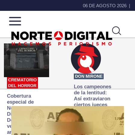
06 DE AGOSTO 2026
Norte
Más
de
que
Ciudad
noticias,
Juárez
hacemos periodismo
DON MIRONE
CREMATORIO
DEL HORROR
Los campeones
de la lentitud:
Cobertura
Así extraviaron
especial de
ciertos jueces
Norte
la justicia
Digital:
expedita
Donde la
verdad
arde… pero