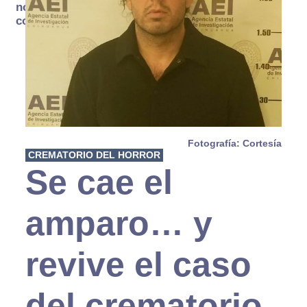
no se
consume
Fotografía: Cortesía
CREMATORIO DEL HORROR
Se cae el
amparo… y
revive el caso
del crematorio