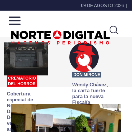
09 DE AGOSTO 2026
Norte
Más
de
que
Ciudad
noticias,
Juárez
hacemos periodismo
DON MIRONE
CREMATORIO
DEL HORROR
Wendy Chávez,
la carta fuerte
Cobertura
para la nueva
especial de
Fiscalía
Norte
autónoma
Digital:
Donde la
verdad
arde… pero