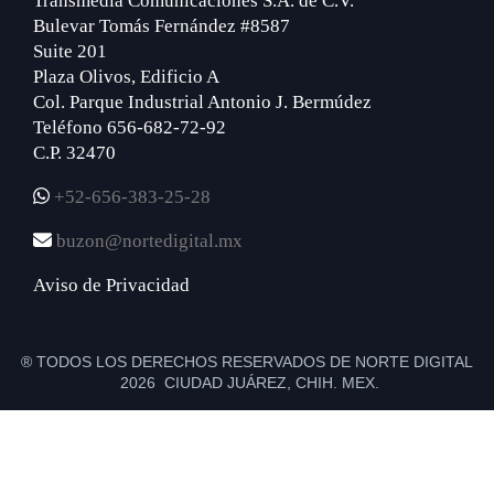
Transmedia Comunicaciones S.A. de C.V.
Bulevar Tomás Fernández #8587
Suite 201
Plaza Olivos, Edificio A
Col. Parque Industrial Antonio J. Bermúdez
Teléfono 656-682-72-92
C.P. 32470
+52-656-383-25-28
buzon@nortedigital.mx
Aviso de Privacidad
® TODOS LOS DERECHOS RESERVADOS DE NORTE DIGITAL
2026 CIUDAD JUÁREZ, CHIH. MEX.