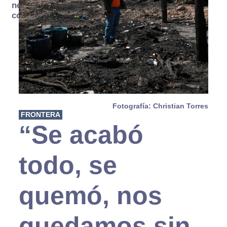
no se
consume
Fotografía: Christian Torres
FRONTERA
“Se acabó
todo, se
quemó, nos
quedamos sin