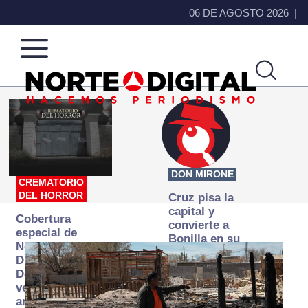
06 DE AGOSTO 2026
Norte
Más
de
que
Ciudad
noticias,
Juárez
hacemos periodismo
DON MIRONE
CREMATORIO
DEL HORROR
Cruz pisa la
capital y
Cobertura
convierte a
especial de
Bonilla en su
Norte
primer blanco
Digital:
Donde la
verdad
arde… pero