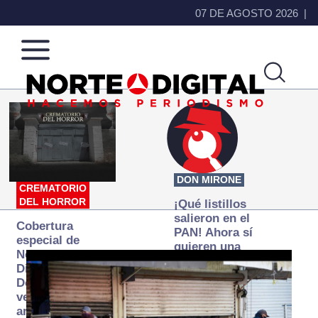
07 DE AGOSTO 2026
Norte
Más
de
que
Ciudad
noticias,
Juárez
hacemos periodismo
DON MIRONE
CREMATORIO
DEL HORROR
¡Qué listillos
salieron en el
Cobertura
PAN! Ahora sí
especial de
quieren una
Norte
Fiscalía
Digital:
autónoma… y
Donde la
transexenal
verdad
arde… pero