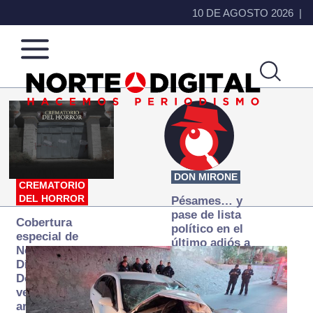
10 DE AGOSTO 2026
Norte
Más
de
que
Ciudad
noticias,
Juárez
hacemos periodismo
DON MIRONE
CREMATORIO
DEL HORROR
Pésames… y
pase de lista
Cobertura
político en el
especial de
último adiós a
Norte
Papá Grande
Digital:
Donde la
verdad
arde… pero