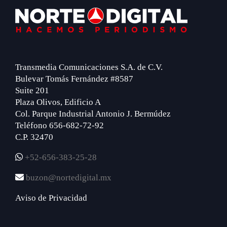
Footer
Transmedia Comunicaciones S.A. de C.V.
Bulevar Tomás Fernández #8587
Suite 201
Plaza Olivos, Edificio A
Col. Parque Industrial Antonio J. Bermúdez
Teléfono 656-682-72-92
C.P. 32470
+52-656-383-25-28
buzon@nortedigital.mx
Aviso de Privacidad