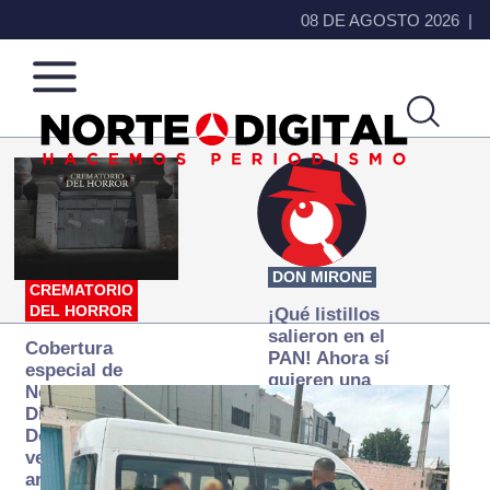
08 DE AGOSTO 2026
Norte
Más
de
que
Ciudad
noticias,
Juárez
hacemos periodismo
DON MIRONE
CREMATORIO
DEL HORROR
¡Qué listillos
salieron en el
Cobertura
PAN! Ahora sí
especial de
quieren una
Norte
Fiscalía
Digital:
autónoma… y
Donde la
transexenal
verdad
arde… pero