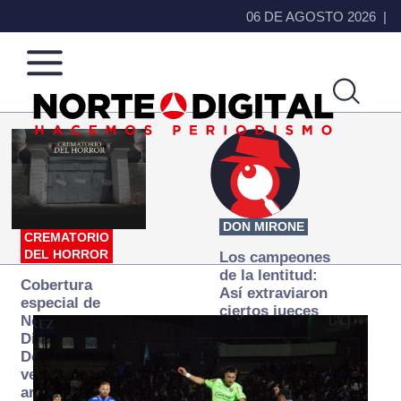
06 DE AGOSTO 2026
Norte
Más
de
que
Ciudad
noticias,
Juárez
hacemos periodismo
DON MIRONE
CREMATORIO
DEL HORROR
Los campeones
de la lentitud:
Cobertura
Así extraviaron
especial de
ciertos jueces
Norte
la justicia
Digital:
expedita
Donde la
verdad
arde… pero