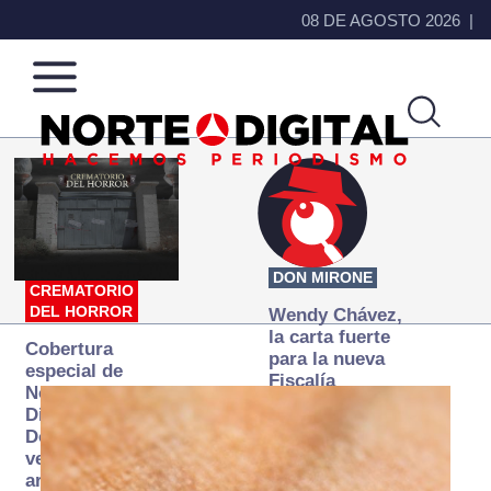
08 DE AGOSTO 2026
Norte
Más
de
que
Ciudad
noticias,
Juárez
hacemos periodismo
DON MIRONE
CREMATORIO
DEL HORROR
Wendy Chávez,
la carta fuerte
Cobertura
para la nueva
especial de
Fiscalía
Norte
autónoma
Digital:
Donde la
verdad
arde… pero