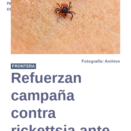
no se
consume
Fotografía: Archivo
FRONTERA
Refuerzan
campaña
contra
rickettsia ante