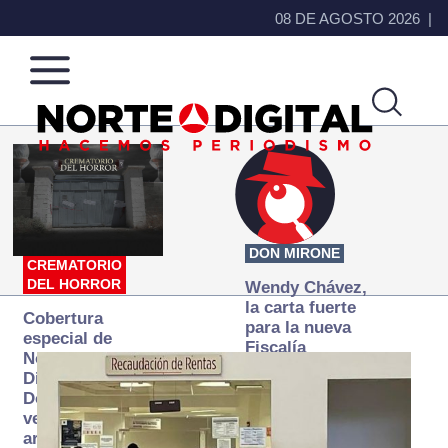
08 DE AGOSTO 2026
Norte
Más
de
que
Ciudad
noticias,
Juárez
hacemos periodismo
DON MIRONE
CREMATORIO
DEL HORROR
Wendy Chávez,
la carta fuerte
Cobertura
para la nueva
especial de
Fiscalía
Norte
autónoma
Digital:
Donde la
verdad
arde… pero