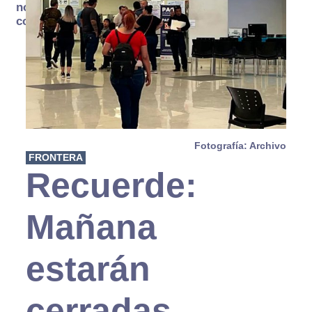
no se
consume
Fotografía: Archivo
FRONTERA
Recuerde:
Mañana
estarán
cerradas