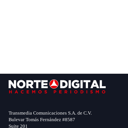
Footer
Transmedia Comunicaciones S.A. de C.V.
Bulevar Tomás Fernández #8587
Suite 201