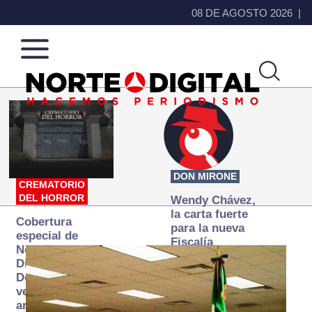
08 DE AGOSTO 2026
Norte
Más
de
que
Ciudad
noticias,
Juárez
hacemos periodismo
DON MIRONE
CREMATORIO
DEL HORROR
Wendy Chávez,
la carta fuerte
Cobertura
para la nueva
especial de
Fiscalía
Norte
autónoma
Digital:
Donde la
verdad
arde… pero