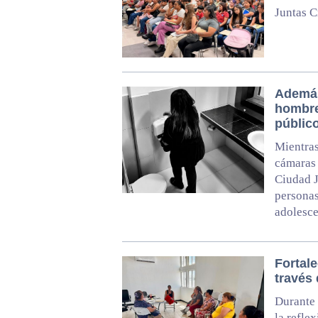
Juntas C
Además
hombre
públic
Mientras
cámaras 
Ciudad 
personas
adolesce
Fortale
través 
Durante 
la refle