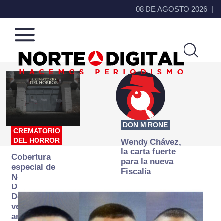
08 DE AGOSTO 2026
Norte
Más
de
que
Ciudad
noticias,
Juárez
hacemos periodismo
DON MIRONE
CREMATORIO
DEL HORROR
Wendy Chávez,
la carta fuerte
Cobertura
para la nueva
especial de
Fiscalía
Norte
autónoma
Digital:
Donde la
verdad
arde… pero