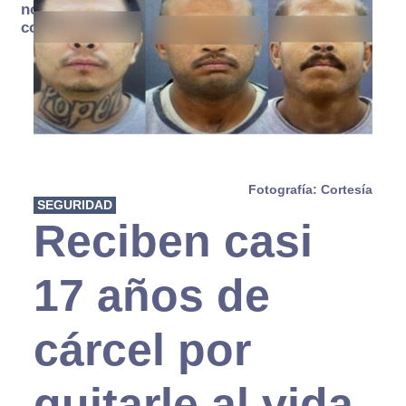
no se
consume
Fotografía: Cortesía
SEGURIDAD
Reciben casi
17 años de
cárcel por
quitarle al vida