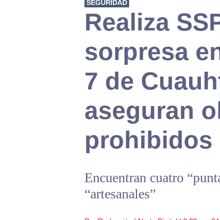
SEGURIDAD
Realiza SS
sorpresa en
7 de Cuauh
aseguran o
prohibidos
Encuentran cuatro “puntas
“artesanales”