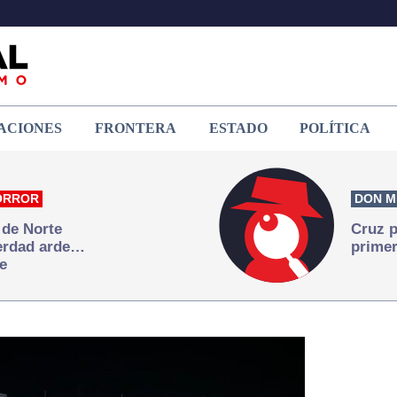
ACIONES
FRONTERA
ESTADO
POLÍTICA
ORROR
DON M
 de Norte
Cruz p
verdad arde…
primer
e