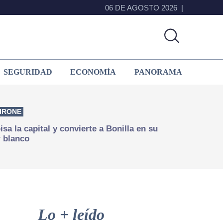
06 DE AGOSTO 2026
SEGURIDAD
ECONOMÍA
PANORAMA
IRONE
isa la capital y convierte a Bonilla en su
 blanco
Primary
Sidebar
Lo + leído