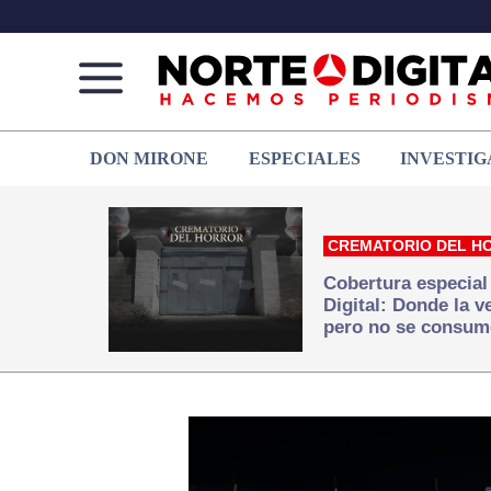
Norte
Más
DON MIRONE
ESPECIALES
INVESTIG
de
que
Ciudad
noticias,
Juárez
hacemos periodismo
CREMATORIO DEL H
Cobertura especial
Digital: Donde la 
pero no se consum