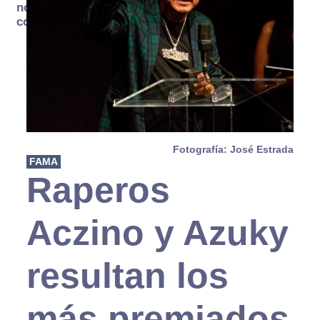
no se
consume
Fotografía: José Estrada
FAMA
Raperos
Aczino y Azuky
resultan los
más premiados