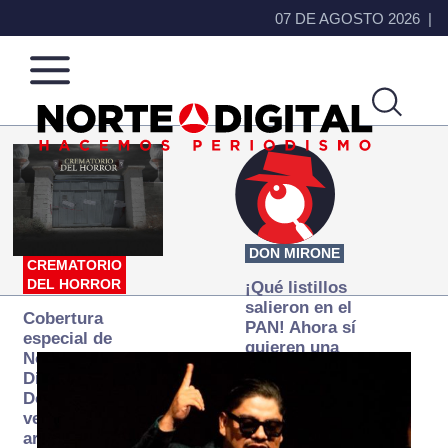
07 DE AGOSTO 2026
Norte
Más
de
que
Ciudad
noticias,
Juárez
hacemos periodismo
DON MIRONE
CREMATORIO
DEL HORROR
¡Qué listillos
salieron en el
Cobertura
PAN! Ahora sí
especial de
quieren una
Norte
Fiscalía
Digital:
autónoma… y
Donde la
transexenal
verdad
arde… pero