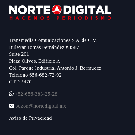
Footer
Transmedia Comunicaciones S.A. de C.V.
Bulevar Tomás Fernández #8587
Suite 201
Plaza Olivos, Edificio A
Col. Parque Industrial Antonio J. Bermúdez
Teléfono 656-682-72-92
C.P. 32470
+52-656-383-25-28
buzon@nortedigital.mx
Aviso de Privacidad