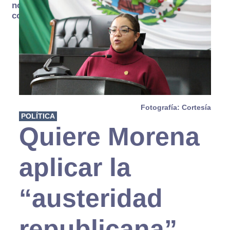
no se
consume
Fotografía: Cortesía
POLÍTICA
Quiere Morena
aplicar la
“austeridad
republicana”