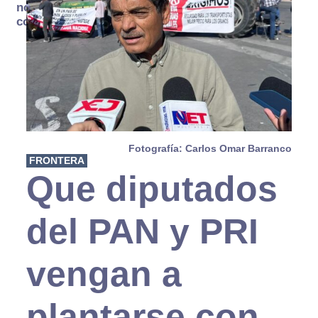
no se
consume
Fotografía: Carlos Omar Barranco
FRONTERA
Que diputados
del PAN y PRI
vengan a
plantarse con