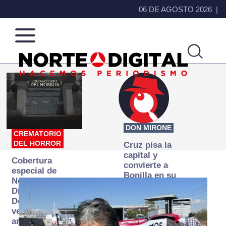
06 DE AGOSTO 2026
Norte
Más
de
que
Ciudad
noticias,
Juárez
hacemos periodismo
DON MIRONE
CREMATORIO
DEL HORROR
Cruz pisa la
capital y
Cobertura
convierte a
especial de
Bonilla en su
Norte
primer blanco
Digital:
Donde la
verdad
arde… pero