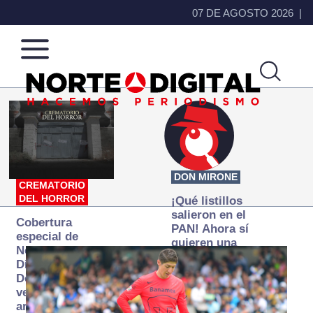
07 DE AGOSTO 2026
Norte
Más
de
que
Ciudad
noticias,
Juárez
hacemos periodismo
DON MIRONE
CREMATORIO
DEL HORROR
¡Qué listillos
salieron en el
Cobertura
PAN! Ahora sí
especial de
quieren una
Norte
Fiscalía
Digital:
autónoma… y
Donde la
transexenal
verdad
arde… pero