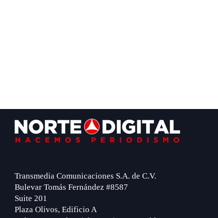
Footer
Transmedia Comunicaciones S.A. de C.V.
Bulevar Tomás Fernández #8587
Suite 201
Plaza Olivos, Edificio A