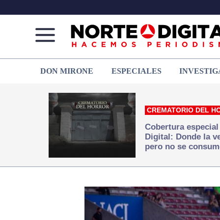
Norte
Más
DON MIRONE
ESPECIALES
INVESTIG
de
que
Ciudad
noticias,
Juárez
hacemos periodismo
CREMATORIO DEL H
Cobertura especial
Digital: Donde la 
pero no se consum