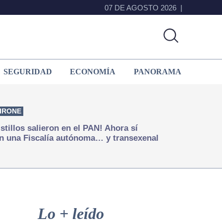
07 DE AGOSTO 2026
SEGURIDAD
ECONOMÍA
PANORAMA
IRONE
istillos salieron en el PAN! Ahora sí
n una Fiscalía autónoma… y transexenal
Primary
Sidebar
Lo + leído