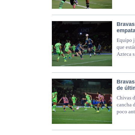
Bravas 
empat
Equipo j
que está
Azteca s
Bravas 
de últ
Chivas d
cancha d
poco ant