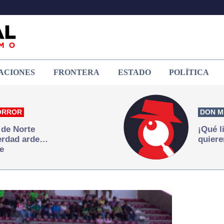
ACIONES
FRONTERA
ESTADO
POLÍTICA
ORROR
DON M
 de Norte
¡Qué l
verdad arde…
quiere
e