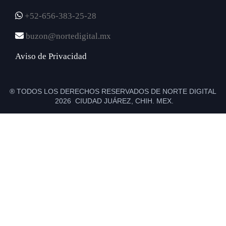
+52-656-383-25-28
buzon@nortedigital.mx
Aviso de Privacidad
® TODOS LOS DERECHOS RESERVADOS DE NORTE DIGITAL
2026 CIUDAD JUÁREZ, CHIH. MEX.