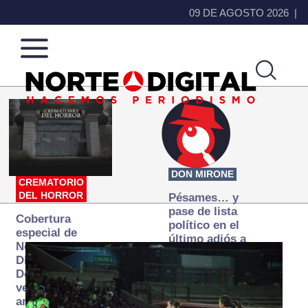
09 DE AGOSTO 2026
Norte
Más
de
que
Ciudad
noticias,
Juárez
hacemos periodismo
DON MIRONE
CREMATORIO
DEL HORROR
Pésames… y
pase de lista
Cobertura
político en el
especial de
último adiós a
Norte
Papá Grande
Digital:
Donde la
verdad
arde… pero