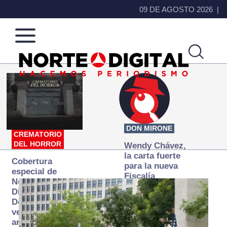
09 DE AGOSTO 2026
Norte
Más
de
que
Ciudad
noticias,
Juárez
hacemos periodismo
DON MIRONE
CREMATORIO
DEL HORROR
Wendy Chávez,
la carta fuerte
Cobertura
para la nueva
especial de
Fiscalía
Norte
autónoma
Digital:
Donde la
verdad
arde… pero