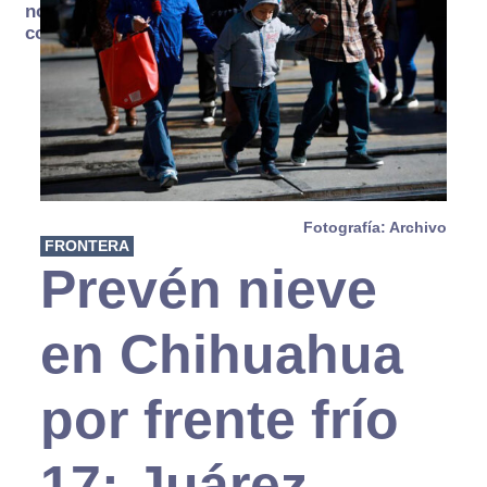
no se
consume
Fotografía: Archivo
FRONTERA
Prevén nieve
en Chihuahua
por frente frío
17; Juárez