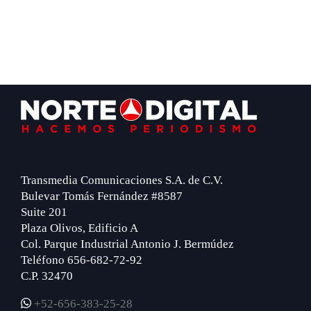
Footer
Transmedia Comunicaciones S.A. de C.V.
Bulevar Tomás Fernández #8587
Suite 201
Plaza Olivos, Edificio A
Col. Parque Industrial Antonio J. Bermúdez
Teléfono 656-682-72-92
C.P. 32470
+52-656-383-25-28