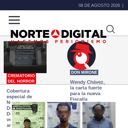
08 DE AGOSTO 2026
Norte
Más
de
que
Ciudad
noticias,
Juárez
hacemos periodismo
DON MIRONE
CREMATORIO
DEL HORROR
Wendy Chávez,
la carta fuerte
Cobertura
para la nueva
especial de
Fiscalía
Norte
autónoma
Digital:
Donde la
verdad
arde… pero