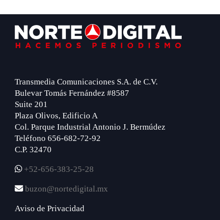
Footer
Transmedia Comunicaciones S.A. de C.V.
Bulevar Tomás Fernández #8587
Suite 201
Plaza Olivos, Edificio A
Col. Parque Industrial Antonio J. Bermúdez
Teléfono 656-682-72-92
C.P. 32470
+52-656-383-25-28
buzon@nortedigital.mx
Aviso de Privacidad