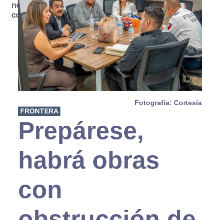
no se
consume
Fotografía: Cortesía
FRONTERA
Prepárese,
habrá obras
con
obstrucción de