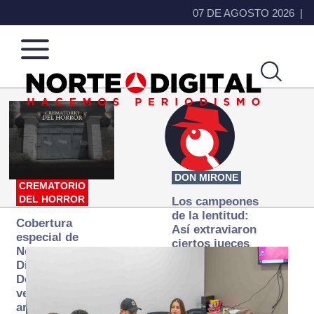
07 DE AGOSTO 2026
Norte
Más
de
que
Ciudad
noticias,
Juárez
hacemos periodismo
DON MIRONE
CREMATORIO
DEL HORROR
Los campeones
de la lentitud:
Cobertura
Así extraviaron
especial de
ciertos jueces
Norte
la justicia
Digital:
expedita
Donde la
verdad
arde… pero