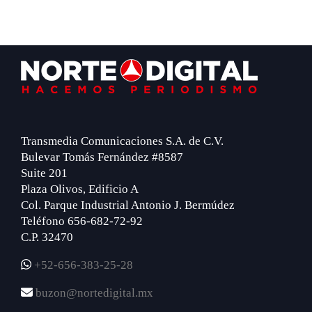
Footer
Transmedia Comunicaciones S.A. de C.V.
Bulevar Tomás Fernández #8587
Suite 201
Plaza Olivos, Edificio A
Col. Parque Industrial Antonio J. Bermúdez
Teléfono 656-682-72-92
C.P. 32470
+52-656-383-25-28
buzon@nortedigital.mx