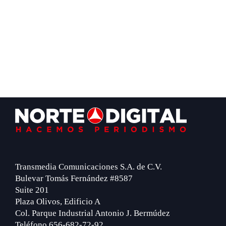
Footer
Transmedia Comunicaciones S.A. de C.V.
Bulevar Tomás Fernández #8587
Suite 201
Plaza Olivos, Edificio A
Col. Parque Industrial Antonio J. Bermúdez
Teléfono 656-682-72-92