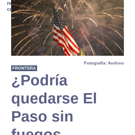
no se
consume
Fotografía: Archivo
FRONTERA
¿Podría
quedarse El
Paso sin
fuegos